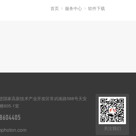
首页
服务中心
软件下载
进国家高新技术产业开发区常武南路588号天安
幢605-1室
8604405
关注我们
mphoton.com