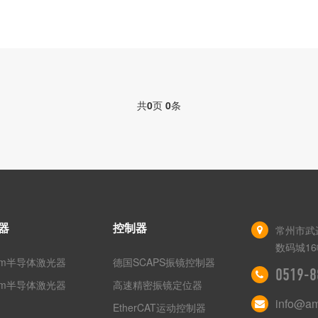
共
0
页
0
条
器
控制器
常州市武
数码城16
nm半导体激光器
德国SCAPS振镜控制器
0519-8
nm半导体激光器
高速精密振镜定位器
info@a
EtherCAT运动控制器